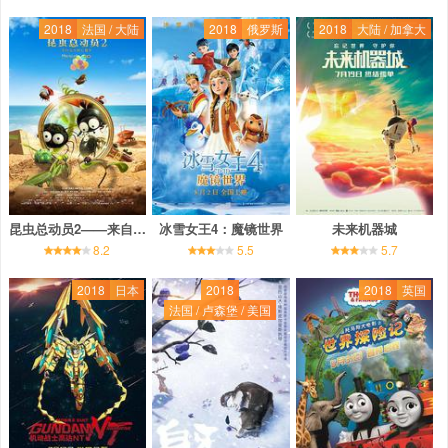
2018
法国 / 大陆
2018
俄罗斯
2018
大陆 / 加拿大
昆虫总动员2——来自远方的后援军
冰雪女王4：魔镜世界
未来机器城
8.2
5.5
5.7
2018
日本
2018
2018
英国
法国 / 卢森堡 / 美国