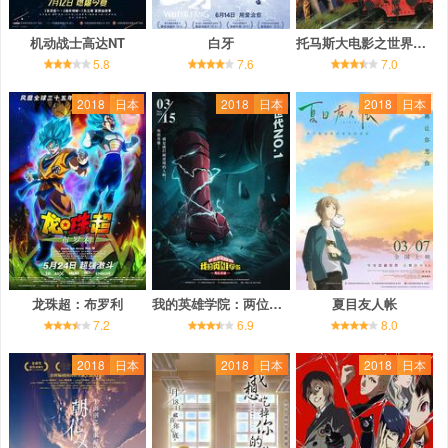
机动战士高达NT
白牙
托马斯大电影之世界探险记
5.8
7.6
7.0
2018
日本
2018
日本
2018
日本
龙珠超：布罗利
我的英雄学院：两位英雄
夏目友人帐
7.2
6.9
8.0
2018
日本
2018
日本
2018
日本