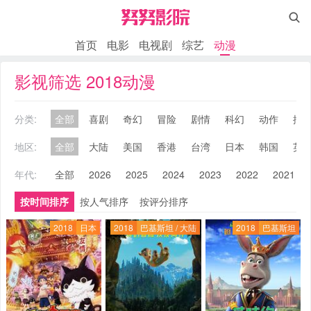

首页
电影
电视剧
综艺
动漫
影视筛选 2018动漫
分类:
全部
喜剧
奇幻
冒险
剧情
科幻
动作
搞
地区:
全部
大陆
美国
香港
台湾
日本
韩国
英
年代:
全部
2026
2025
2024
2023
2022
2021
按时间排序
按人气排序
按评分排序
2018
日本
2018
巴基斯坦 / 大陆
2018
巴基斯坦