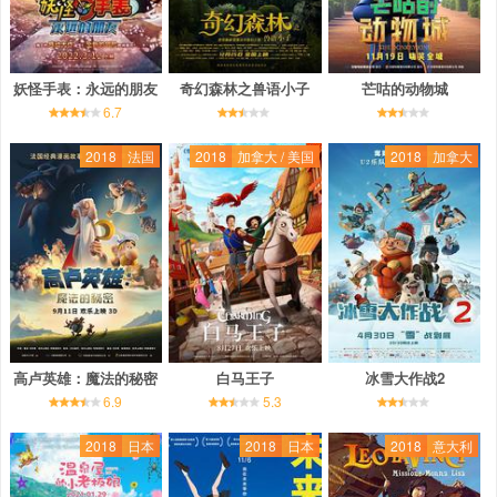
妖怪手表：永远的朋友
奇幻森林之兽语小子
芒咕的动物城
6.7
2018
法国
2018
加拿大 / 美国
2018
加拿大
高卢英雄：魔法的秘密
白马王子
冰雪大作战2
6.9
5.3
2018
日本
2018
日本
2018
意大利