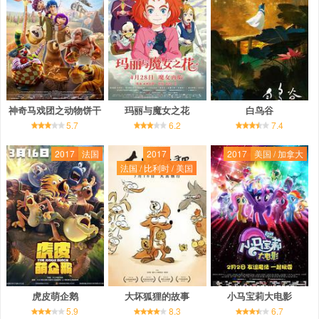
神奇马戏团之动物饼干
玛丽与魔女之花
白鸟谷
5.7
6.2
7.4
2017
法国
2017
2017
美国 / 加拿大
法国 / 比利时 / 美国
虎皮萌企鹅
大坏狐狸的故事
小马宝莉大电影
5.9
8.3
6.7