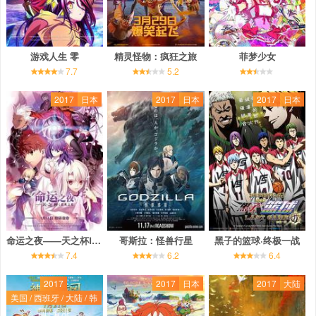
游戏人生 零
精灵怪物：疯狂之旅
菲梦少女
7.7
5.2
2017
日本
2017
日本
2017
日本
命运之夜——天之杯Ⅰ：恶兆之花
哥斯拉：怪兽行星
黑子的篮球·终极一战
7.4
6.2
6.4
2017
2017
日本
2017
大陆
美国 / 西班牙 / 大陆 / 韩
国 / 香港