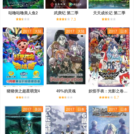
咕噜咕噜美人鱼2
武庚纪 第二季
天天成长记 第二季
7.3
2017
大陆
2017
大陆
2017
日本
猪猪侠之超星萌宠4
49%的灵魂
妖怪手表：光影之卷之鬼王复活
6.7
2017
美国
2017
日本
2017
日本