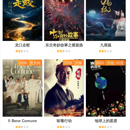
龙口走蛟
东北奇妙故事之摇篮曲
九尾狐
2030
意大利
2030
大陆
2030
大陆 / 印度
Il Bene Comune
斩毒行动
地球上的星星