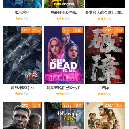
极地求生
消暑胜地反击战
哥斯拉大战金刚3：超新星之战
2027
大陆
2027
美国
2027
大陆
流浪地球3(上)
对我来说你已经死了
破障
2027
美国
2027
印度
2027
印度