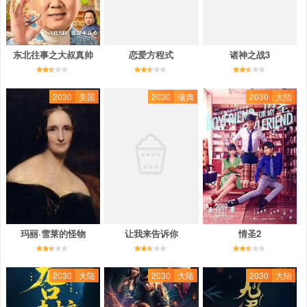
东北往事之大叔真帅
恋爱方程式
诸神之战3
2030
美国
2030
瑞典
2030
大陆
玛丽·雪莱的怪物
让我来告诉你
情圣2
2030
大陆
2030
大陆
2030
大陆