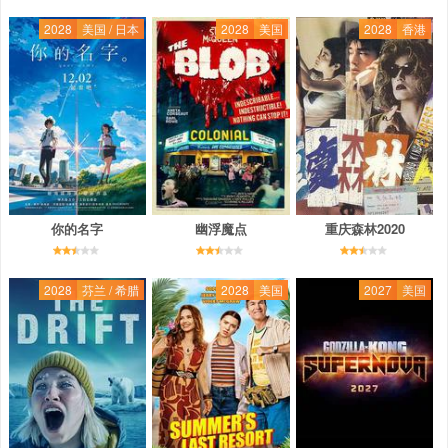
2028
美国 / 日本
2028
美国
2028
香港
你的名字
幽浮魔点
重庆森林2020
2028
芬兰 / 希腊
2028
美国
2027
美国