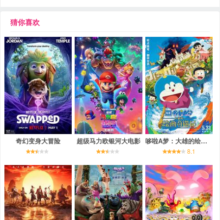
猜你喜欢
奇幻变身大冒险
超级马力欧银河大电影
哆啦A梦：大雄的绘画奇遇记
8.1