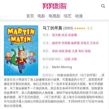

首页
电影
电视剧
综艺
动漫
马丁的早晨
(2003)
9.2
导演：
张天晓
杰克·布多圈
主演：
姚培华
范蕾颖
杨梦露
洪海天
王肖兵
类型：
喜剧
动画
家庭
儿童
奇幻
冒险
制片国家/地区：
法国
大陆
又名：
Martin Morning
剧情简介：
52集动画系列片《马丁的早晨》，讲
述发生在小男孩马丁身上妙趣横生的小故事。可爱顽皮的小马丁，跟郭莫和罗
娜是非常要好的朋友。他们之间发生了一连串丰富多彩的大冒险。每天早晨醒
来，马丁都会被赋予一个新的角色，然后发生各种不同寻常的事情。惊险紧张
的故事情节，加上风趣幽默的人物形象，都给守候在电视机旁的孩子们插上想
象的翅膀，留下无尽的遐想。 《马丁的早晨》是上海今日动画影视制作有限公
司与法国卡通人动画公司联合投资拍摄的动画片，于2004年2月17日在中央电
视台全国首播。