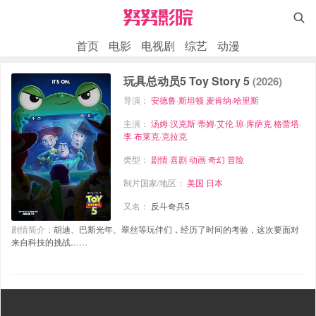

首页
电影
电视剧
综艺
动漫
玩具总动员5 Toy Story 5
(2026)
导演：
安德鲁·斯坦顿
麦肯纳·哈里斯
主演：
汤姆·汉克斯
蒂姆·艾伦
琼·库萨克
格蕾塔·
李
布莱克·克拉克
类型：
剧情
喜剧
动画
奇幻
冒险
制片国家/地区：
美国
日本
又名：
反斗奇兵5
剧情简介：
胡迪、巴斯光年、翠丝等玩伴们，经历了时间的考验，这次要面对
来自科技的挑战……