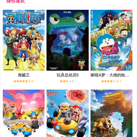
猜你喜欢
海贼王
玩具总动员5
哆啦A梦：大雄的绘画奇遇记
9.5
8.1