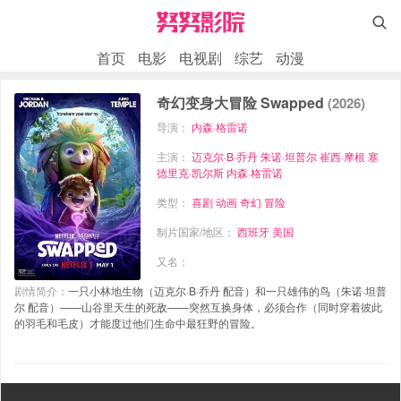

首页
电影
电视剧
综艺
动漫
奇幻变身大冒险 Swapped
(2026)
导演：
内森·格雷诺
主演：
迈克尔·B·乔丹
朱诺·坦普尔
崔西·摩根
塞
德里克·凯尔斯
内森·格雷诺
类型：
喜剧
动画
奇幻
冒险
制片国家/地区：
西班牙
美国
又名：
剧情简介：
一只小林地生物（迈克尔·B·乔丹 配音）和一只雄伟的鸟（朱诺·坦普
尔 配音）——山谷里天生的死敌——突然互换身体，必须合作（同时穿着彼此
的羽毛和毛皮）才能度过他们生命中最狂野的冒险。