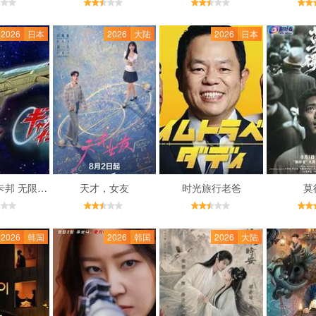
2026
日本
2026
大陆
2026
日本
超宇宙刑事卡邦 无限 外传
天才，女友
时光旅行老爸
莫
2026
韩国
2026
韩国
2026
大陆