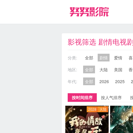
影视筛选 剧情电视
分类:
全部
剧情
爱情
喜
地区:
全部
大陆
美国
香
年代:
全部
2026
2025
按时间排序
按人气排序
2028
大陆