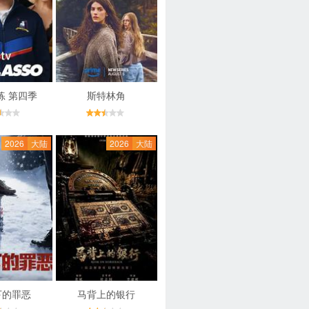
练 第四季
斯特林角
2026
大陆
2026
大陆
下的罪恶
马背上的银行