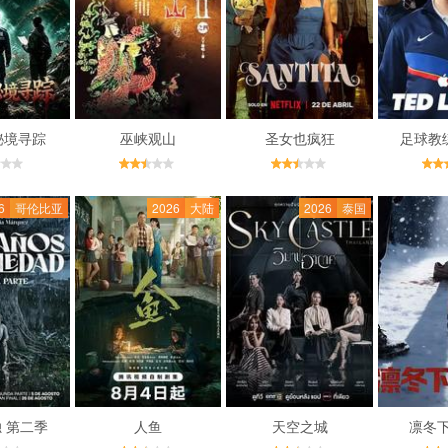
秘境寻踪
巫峡观山
圣女也疯狂
足球教
6
哥伦比亚
2026
大陆
2026
泰国
 第二季
人鱼
天空之城
凛冬