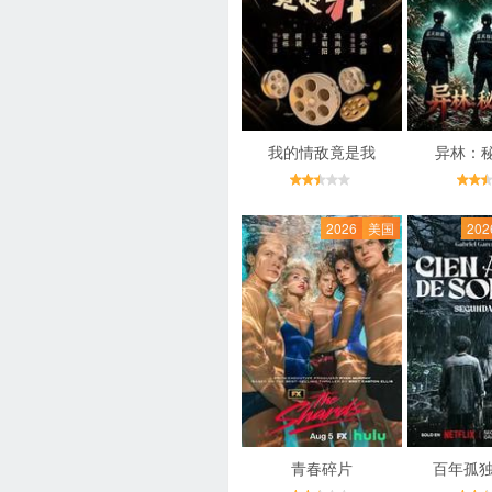
我的情敌竟是我
异林：
2026
美国
202
青春碎片
百年孤独