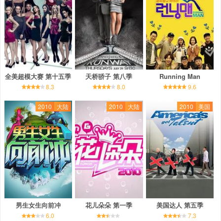
全美超模大赛 第十五季
天桥骄子 第八季
Running Man
8.3
8.0
9.6
2010
大陆
2010
大陆
2010
美国
男生女生向前冲
花儿朵朵 第一季
美国达人 第五季
6.0
7.3