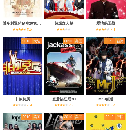
维多利亚的秘密2010时装秀
超级红人榜
爱情保卫战
8.5
7.1
2010
大陆
2010
美国
2010
台湾
非你莫属
蠢蛋搞怪秀3D
Mr.J频道
4.9
7.8
8.4
2010
美国
2010
美国
2010
韩国