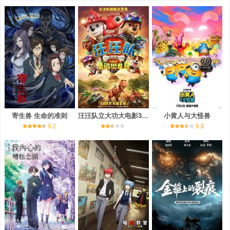
寄生兽 生命的准则
汪汪队立大功大电影3：勇闯恐龙岛
小黄人与大怪兽
9.2
6.8