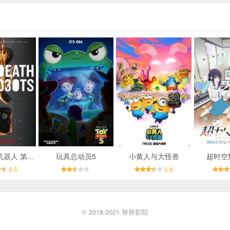
爱，死亡和机器人 第三季
玩具总动员5
小黄人与大怪兽
超时空
8.5
6.8
© 2018-2021
努努影院