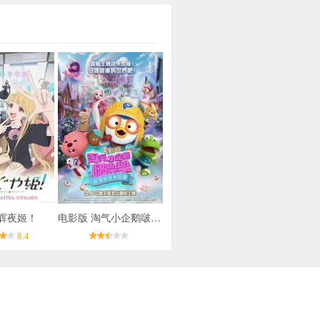
辉夜姬！
电影版 淘气小企鹅啵乐乐 甜蜜城堡大冒险
8.4