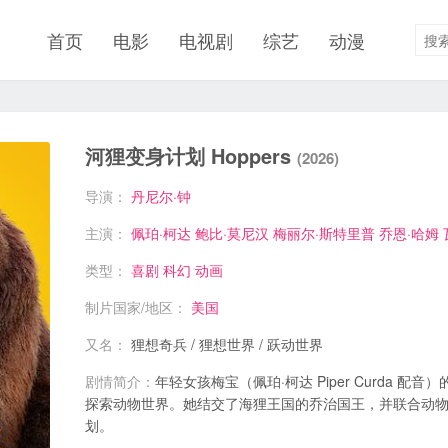
首页
电影
电视剧
综艺
动漫
河狸变身计划 Hoppers
(2026)
导演：
丹尼尔·钟
主演：
佩珀·柯达
鲍比·莫尼汉
梅丽尔·斯特里普
乔恩·哈姆
类型：
喜剧
科幻
动画
制片国家/地区：
美国
又名：
狸想奇兵 / 狸想世界 / 跃动世界
剧情简介：
年轻女孩梅宝（佩珀·柯达 Piper Curda 
探索动物世界。她结交了海狸王国的乔治国王，并联合动
划。