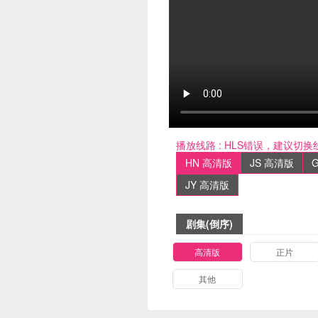
播放线路 :
HLS错误，建议切换
HN 高清版
JS 高清版
JY 高清版
剧集(倒序)
高清版
正片
其他