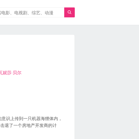

瓦妮莎·贝尔
配音）的意识上传到一只机器海狸体内，
物击退了一个房地产开发商的计