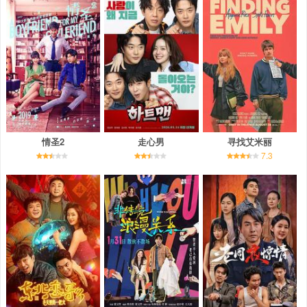
情圣2
走心男
寻找艾米丽
7.3