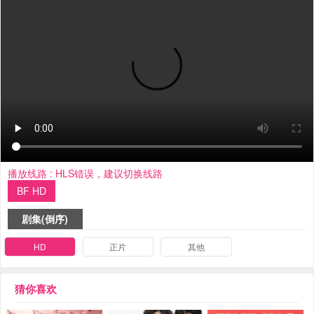
播放线路 :
HLS错误，建议切换线路
BF HD
剧集(倒序)
HD
正片
其他
猜你喜欢