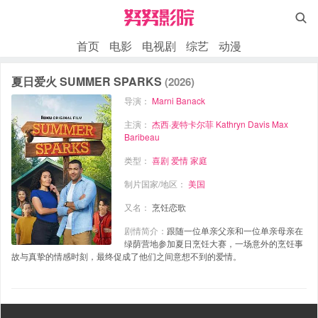

首页
电影
电视剧
综艺
动漫
夏日爱火 SUMMER SPARKS
(2026)
导演：
Marni Banack
主演：
杰西·麦特卡尔菲
Kathryn Davis
Max
Baribeau
类型：
喜剧
爱情
家庭
制片国家/地区：
美国
又名：
烹饪恋歌
剧情简介：
跟随一位单亲父亲和一位单亲母亲在
绿荫营地参加夏日烹饪大赛，一场意外的烹饪事
故与真挚的情感时刻，最终促成了他们之间意想不到的爱情。