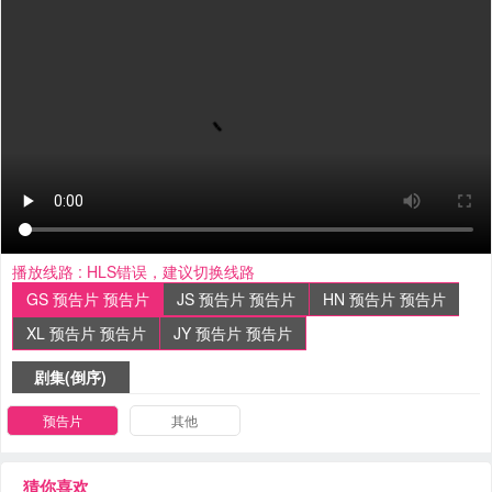
播放线路 :
HLS错误，建议切换线路
GS 预告片 预告片
JS 预告片 预告片
HN 预告片 预告片
XL 预告片 预告片
JY 预告片 预告片
剧集(倒序)
预告片
其他
猜你喜欢