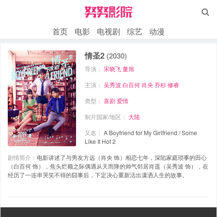

首页
电影
电视剧
综艺
动漫
情圣2
(2030)
导演：
宋晓飞
董旭
主演：
吴秀波
白百何
肖央
乔杉
修睿
类型：
喜剧
爱情
制片国家/地区：
大陆
又名：
A Boyfriend for My Girlfriend / Some
Like It Hot 2
剧情简介：
电影讲述了与男友方远（肖央 饰）相恋七年，深陷家庭琐事的田心
（白百何 饰），焦头烂额之际偶遇从天而降的帅气邻居肖遥（吴秀波 饰），在
经历了一连串哭笑不得的囧事后，下定决心重新活出潇洒人生的故事。