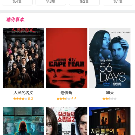
第4集
第3集
第2集
第1集
猜你喜欢
人民的名义
恐怖角
56天
8.3
6.6