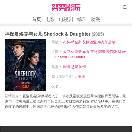

首页
电影
电视剧
综艺
动漫
神探夏洛克与女儿 Sherlock & Daughter
(2025)
导演：
布林·希金斯
艾丽迈亚·泰奥菲黛尔
主演：
大卫·休里斯
布鲁·亨特
阿道·欧汉隆
Mary
O'Driscoll
Gia Hunter
类型：
剧情
悬疑
惊悚
制片国家/地区：
美国
又名：
剧情简介：
夏洛克·福尔摩斯卷入了一场涉及宿敌莫里亚蒂教授的邪恶阴谋，最
终与一位母亲最近被谋杀的年轻美国土著妇女阿米莉亚·罗哈斯联手。在他们合
作破案的过程中，阿米莉亚也开始证明这位大侦探就是她失散多年的父亲。