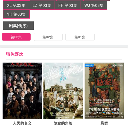
XL 第03集
LZ 第03集
FF 第03集
WJ 第03集
YH 第03集
剧集(倒序)
第03集
第02集
第01集
猜你喜欢
人民的名义
隐秘的角落
悬案