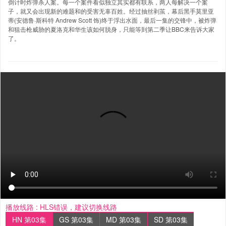
倒计时炸弹杀人案。每一个案件看似独立其实都有联系，两人每解决一个案
子，就又会出现新的难题和的受害无辜百姓。经过抽丝剥茧，幕后黑手莫里亚
蒂(安德鲁·斯科特 Andrew Scott 饰)终于浮出水面，最后一集的交锋中，被炸弹
和狙击枪威胁的夏洛克和华生该如何脱身，只能等到第二季让BBC来告诉大家
了。
播放线路 :
HLS错误，建议切换线路
HN 第03集
GS 第03集
MD 第03集
SD 第03集