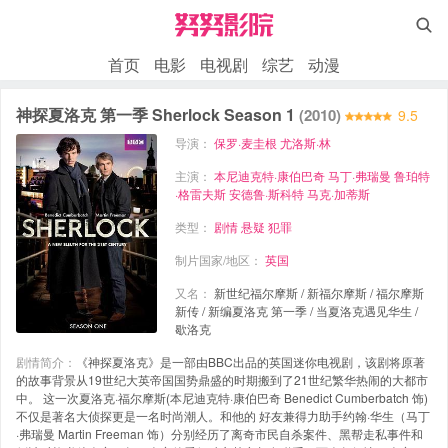

首页
电影
电视剧
综艺
动漫
神探夏洛克 第一季 Sherlock Season 1
(2010)
9.5
导演：
保罗·麦圭根
尤洛斯·林
主演：
本尼迪克特·康伯巴奇
马丁·弗瑞曼
鲁珀特
·格雷夫斯
安德鲁·斯科特
马克·加蒂斯
类型：
剧情
悬疑
犯罪
制片国家/地区：
英国
又名：
新世纪福尔摩斯 / 新福尔摩斯 / 福尔摩斯
新传 / 新编夏洛克 第一季 / 当夏洛克遇见华生 /
歇洛克
剧情简介：
《神探夏洛克》是一部由BBC出品的英国迷你电视剧，该剧将原著
的故事背景从19世纪大英帝国国势鼎盛的时期搬到了21世纪繁华热闹的大都市
中。 这一次夏洛克·福尔摩斯(本尼迪克特·康伯巴奇 Benedict Cumberbatch 饰)
不仅是著名大侦探更是一名时尚潮人。和他的 好友兼得力助手约翰·华生（马丁
·弗瑞曼 Martin Freeman 饰）分别经历了离奇市民自杀案件、黑帮走私事件和