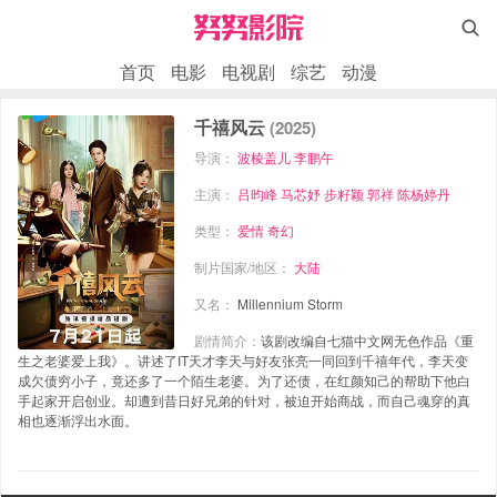

首页
电影
电视剧
综艺
动漫
千禧风云
(2025)
导演：
波棱盖儿
李鹏午
主演：
吕昀峰
马芯妤
步籽颖
郭祥
陈杨婷丹
类型：
爱情
奇幻
制片国家/地区：
大陆
又名：
Millennium Storm
剧情简介：
该剧改编自七猫中文网无色作品《重
生之老婆爱上我》。讲述了IT天才李天与好友张亮一同回到千禧年代，李天变
成欠债穷小子，竟还多了一个陌生老婆。为了还债，在红颜知己的帮助下他白
手起家开启创业。却遭到昔日好兄弟的针对，被迫开始商战，而自己魂穿的真
相也逐渐浮出水面。