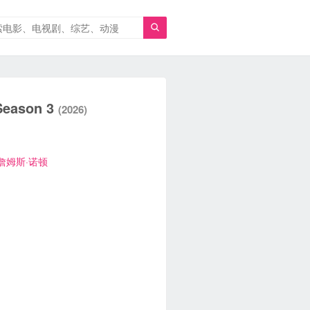

eason 3
(2026)
詹姆斯·诺顿