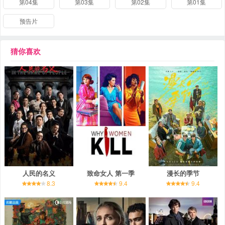
第04集
第03集
第02集
第01集
预告片
猜你喜欢
人民的名义
致命女人 第一季
漫长的季节
8.3
9.4
9.4