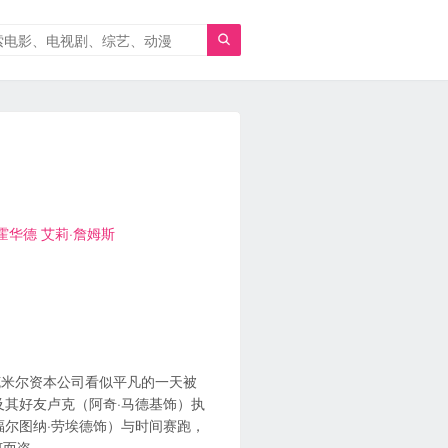

霍华德
艾莉·詹姆斯
克米尔资本公司看似平凡的一天被
及其好友卢克（阿奇·马德基饰）执
福尔图纳·劳埃德饰）与时间赛跑，
何而盗。