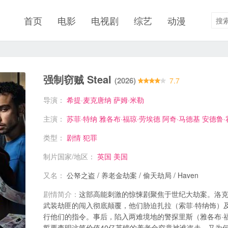
首页
电影
电视剧
综艺
动漫
强制窃贼 Steal
(2026)
7.7
导演：
希提·麦克唐纳
萨姆·米勒
主演：
苏菲·特纳
雅各布·福琼·劳埃德
阿奇·马德基
安德鲁·
类型：
剧情
犯罪
制片国家/地区：
英国
美国
又名：
公帑之盗 / 养老金劫案 / 偷天劫局 / Haven
剧情简介：
这部高能刺激的惊悚剧聚焦于世纪大劫案。洛
武装劫匪的闯入彻底颠覆，他们胁迫扎拉（索菲·特纳饰）
行他们的指令。事后，陷入两难境地的警探里斯（雅各布·
誓要查明这笔价值40亿英镑的养老金究竟被谁盗走，又为