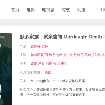
首页
电影
电视剧
综艺
动漫
默多家族：弑亲骇闻 Murdaugh: Death in 
导演：
史提芬·皮特
主演：
帕特丽夏·阿奎特
杰森·克拉克
约翰尼·贝希托尔德
杰
类型：
剧情
悬疑
惊悚
传记
犯罪
制片国家/地区：
美国
又名：
Murdaugh Murders / 默多家族谋杀案
剧情简介：
该剧改编自轰动全美的真人真事。默多家族系
家，但一宗致命船难，竟然牵扯多宗离奇命案。