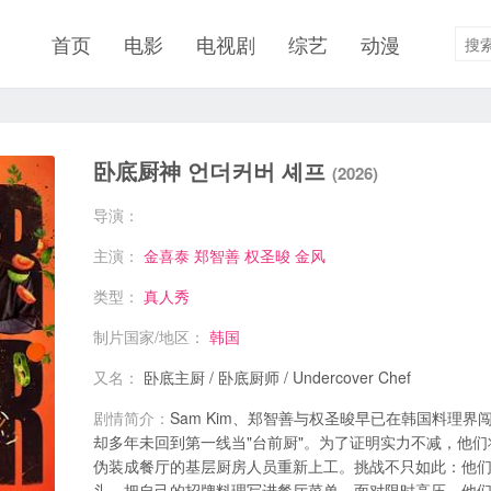
首页
电影
电视剧
综艺
动漫
卧底厨神 언더커버 셰프
(2026)
导演：
主演：
金喜泰
郑智善
权圣晙
金风
类型：
真人秀
制片国家/地区：
韩国
又名：
卧底主厨 / 卧底厨师 / Undercover Chef
剧情简介：
Sam Kim、郑智善与权圣晙早已在韩国料理
却多年未回到第一线当"台前厨"。为了证明实力不减，他
伪装成餐厅的基层厨房人员重新上工。挑战不只如此：他
头，把自己的招牌料理写进餐厅菜单。面对限时高压，他