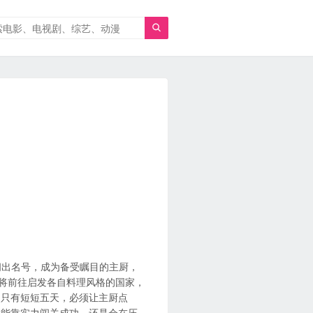

界闯出名号，成为备受瞩目的主厨，
们将前往启发各自料理风格的国家，
们只有短短五天，必须让主厨点
们能靠实力闯关成功，还是会在压