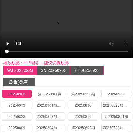
播放线路 :
HLS错误，建议切换线路
WJ 20250923
SN 20250923
YH 20250923
剧集(倒序)
20250923
第20250922期
第20250920期
20250915
20250913
20250901加长版
20250830
20250825加长版
20250823
20250818加长版
20250816
第20250811期
20250809
20250804加长版
第20250802期
20250728加长版