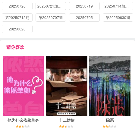
20250726
20250721加长版
20250719
20250714加长版
第20250712期
第20250707期
20250705
第20250630期
20250628
猜你喜欢
他为什么依然单身
十二封信
除恶