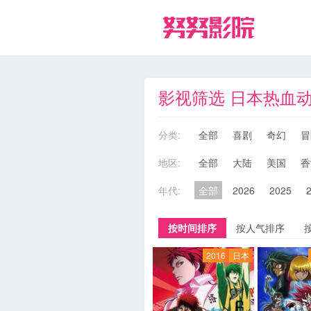
影视筛选 日本热血
分类:
全部
喜剧
奇幻
冒
地区:
全部
大陆
美国
香
年代:
全部
2026
2025
按时间排序
按人气排序
2016
日本