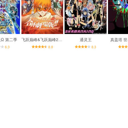
Ω 第二季
飞跃巅峰&飞跃巅峰2 合体剧场版
通灵王
真盖塔 
6.3
8.8
8.3