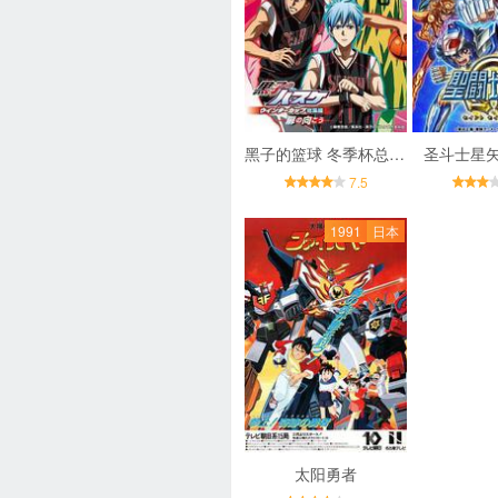
黑子的篮球 冬季杯总集篇 ～门的另一侧～
圣斗士星矢
7.5
1991
日本
太阳勇者