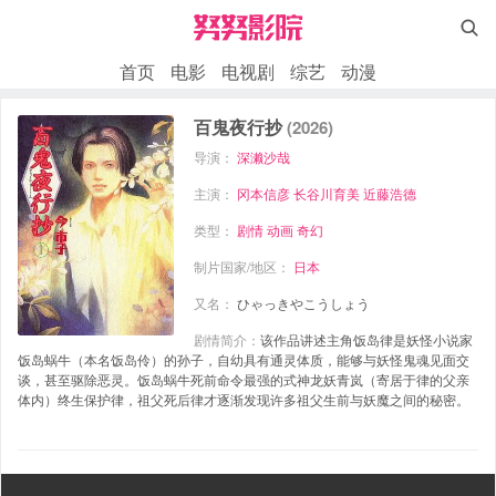

首页
电影
电视剧
综艺
动漫
百鬼夜行抄
(2026)
导演：
深濑沙哉
主演：
冈本信彦
长谷川育美
近藤浩德
类型：
剧情
动画
奇幻
制片国家/地区：
日本
又名：
ひゃっきやこうしょう
剧情简介：
该作品讲述主角饭岛律是妖怪小说家
饭岛蜗牛（本名饭岛伶）的孙子，自幼具有通灵体质，能够与妖怪鬼魂见面交
谈，甚至驱除恶灵。饭岛蜗牛死前命令最强的式神龙妖青岚（寄居于律的父亲
体内）终生保护律，祖父死后律才逐渐发现许多祖父生前与妖魔之间的秘密。