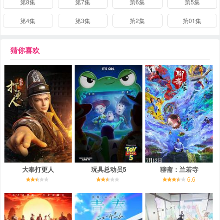
第8集
第7集
第6集
第5集
第4集
第3集
第2集
第01集
猜你喜欢
大奉打更人
玩具总动员5
聊斋：兰若寺
6.6