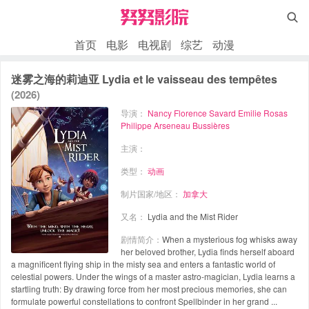

首页
电影
电视剧
综艺
动漫
迷雾之海的莉迪亚 Lydia et le vaisseau des tempêtes
(2026)
导演：
Nancy Florence Savard
Emilie Rosas
Philippe Arseneau Bussières
主演：
类型：
动画
制片国家/地区：
加拿大
又名：
Lydia and the Mist Rider
剧情简介：
When a mysterious fog whisks away
her beloved brother, Lydia finds herself aboard
a magnificent flying ship in the misty sea and enters a fantastic world of
celestial powers. Under the wings of a master astro-magician, Lydia learns a
startling truth: By drawing force from her most precious memories, she can
formulate powerful constellations to confront Spellbinder in her grand ...