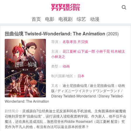

首页
电影
电视剧
综艺
动漫
扭曲仙境 Twisted-Wonderland: The Animation
(2025)
导演：
名取孝浩
片贝慎
主演：
花江夏树
山下诚一郎
小林千晃
铃木崚汰
小林龙之
类型：
动画
制片国家/地区：
日本
又名：
迪士尼扭曲仙境 / 迪士尼扭曲仙境：动画
版 / ディズニーツイステッドワンダーランド /
Disney Twisted-Wonderland / Disney Twisted-
Wonderland: The Animation
剧情简介：
灵感源自7位经典迪士尼反派和同名手机游戏。主角圆满雄剑被魔镜
召唤到异世界“扭曲仙境”，误打误撞入读暗夜渡鸦学园。作为新人，他不仅不会
魔法，还在典礼造成混乱，激怒宿舍长Riddle Roseheart（花江夏树 配音）究
竟作为平凡人的他，有没有办法可以返去原本的世界？