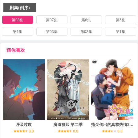
剧集(倒序)
第08集
第07集
第6集
第5集
第4集
第03集
第02集
第1集
猜你喜欢
呼吸过度
魔道祖师 第二季
指尖传出的真挚热情2-恋人是消防员-
8.8
8.8
6.8