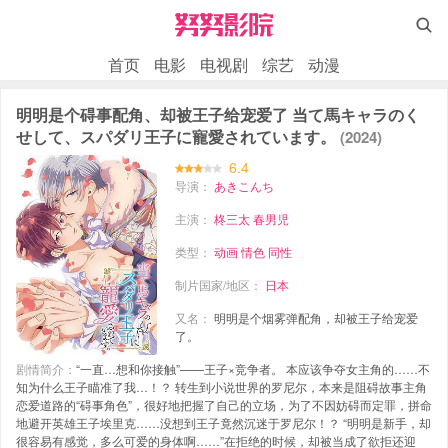

首页
电影
电视剧
综艺
动漫
明明是个碍事配角、却被王子给宠爱了 当て馬キャラのく
せして、スパダリ王子に寵愛されています。
(2024)
6.4
导演：
あきこんち
主演：
柊三太
春男児
类型：
动画
情色
同性
制片国家/地区：
日本
又名：
明明是个烟雾弹配角，却被王子给宠爱
了。
剧情简介：
“一直…想和你接触”——王子×竞争者。 本应该争夺女主角的……不
知为什么王子瞄准了我…！？ 转生到小说世界的罗尼尔，本来是阻碍故事主角
恋爱道路的“碍事角色”，很好地把握了自己的立场，为了不因妨碍而定罪，拼命
地避开英雄王子埃里克……没想到王子竟然沉迷于罗尼尔！？ “明明是新手，却
很容易有感觉，多么可爱的身体啊……”在拒绝的时候，却被当成了欲拒还迎