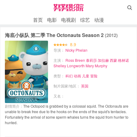

首页
电影
电视剧
综艺
动漫
海底小纵队 第二季 The Octonauts Season 2
(2012)
8.9
导演：
Nicky Phelan
主演：
Ross Breen
泰莉莎·加拉赫
西蒙·格林诺
Shelley Longworth
Mary Murphy
类型：
科幻
动画
儿童
冒险
制片国家/地区：
英国
又名：
剧情简介：
The Octopod is grabbed by a colossal squid. The Octonauts are
unable to break free due to the hooks on the ends of the squid's tentacles.
Fortunately the arrival of some sperm whales turns the squid from hunter to
hunted.