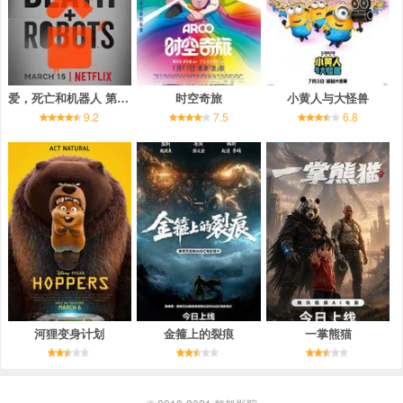
爱，死亡和机器人 第一季
时空奇旅
小黄人与大怪兽
9.2
7.5
6.8
河狸变身计划
金箍上的裂痕
一掌熊猫