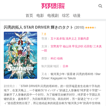

首页
电影
电视剧
综艺
动漫
闪亮的拓人 STAR DRIVER 輝きのタクト
(2010)
7.8
导演：
五十岚卓哉
浅井义之
京极尚彦
主演：
宫野真守
福山润
早见沙织
石田彰
三木真
一郎
类型：
科幻
动画
制片国家/地区：
日本
又名：
银河美少年 / 驭星者 闪亮的塔科特 / Star
Driver: Kagayaki no Takuto
剧情简介：
「STAR DRIVER 闪亮的塔科特」的一切开端是发生在南十字岛的
地下，在某天晚上，一个被称为“サイバディ”的谜之人形像给“绮罗星十字团”一
派解开了人形像的其中一个封印。为了能够完全解开封印，绮罗星十字团以关
键的巫女，扬卷和子，为目标而展开行动。就在此时，另一架谜之“サイバデ
ィ”道伯恩突然出现了，而让他动起来的就是自称为“银河美少年”的高中生特纳