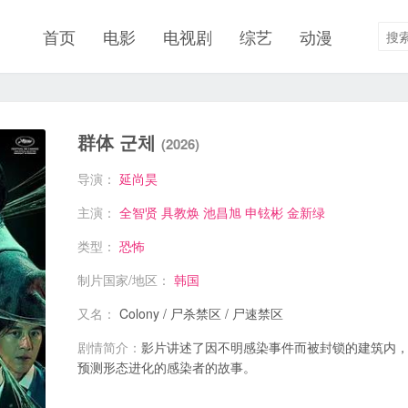
首页
电影
电视剧
综艺
动漫
群体 군체
(2026)
导演：
延尚昊
主演：
全智贤
具教焕
池昌旭
申铉彬
金新绿
类型：
恐怖
制片国家/地区：
韩国
又名：
Colony / 尸杀禁区 / 尸速禁区
剧情简介：
影片讲述了因不明感染事件而被封锁的建筑内
预测形态进化的感染者的故事。