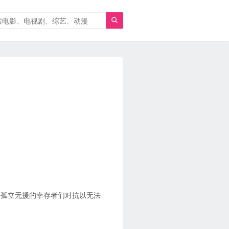

，孤立无援的幸存者们对抗以无法