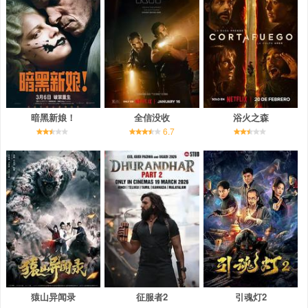
暗黑新娘！
全信没收
浴火之森
6.7
猿山异闻录
征服者2
引魂灯2