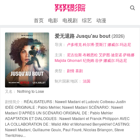

首页
电影
电视剧
综艺
动漫
爱无退路 Jusqu'au bout
(2026)
导演：
卢多维克·科尔博-贾斯汀
娜威尔·玛达尼
主演：
尼古拉斯·布赖恩松
艾萨图·迪亚诺·萨格娜
Majida Ghomari
纪尧姆·谷伊
娜威尔·玛达尼
类型：
剧情
喜剧
制片国家/地区：
法国
又名：
Nothing to Lose
剧情简介：
RÉALISATEURS : Nawell Madani et Ludovic Colbeau-Justin
IDÉE ORIGINALE : Pablo Mehler, Nawell Madani SCÉNARIO : Nawell
Madani D’APRÈS UN SCÉNARIO ORIGINAL DE : Pablo Mehler
ADAPTATION ET DIALOGUES : Nawell Madani et Franck Philippon AVEC
LA COLLABORATION DE : Walid Afkir et Mohamed Benyekhlef CASTING:
Nawell Madani, Guillaume Gouix, Paul Fouré, Nicolas Briançon, Steve
Tientchieu...