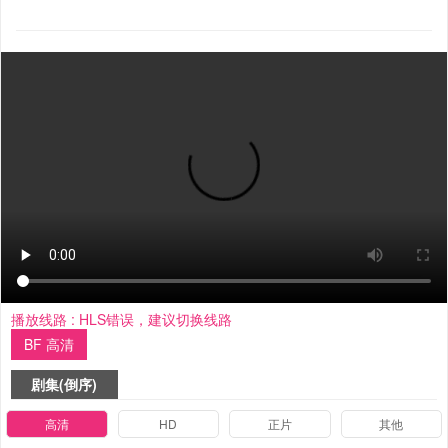
播放线路 :
HLS错误，建议切换线路
BF 高清
剧集(倒序)
高清
HD
正片
其他