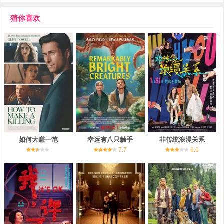
猜你喜欢
如何大赚一笔
幸运有八只触手
非传统浪漫关系
7.7
6.0