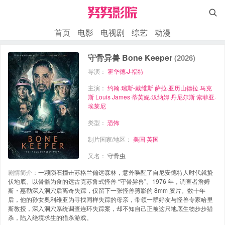

首页
电影
电视剧
综艺
动漫
守骨异兽 Bone Keeper
(2026)
导演：
霍华德·J·福特
主演：
约翰·瑞斯-戴维斯
萨拉·亚历山德拉·马克
斯
Louis James
蒂芙妮·汉纳姆·丹尼尔斯
索菲亚·
埃莱尼
类型：
恐怖
制片国家/地区：
美国
英国
又名：
守骨虫
剧情简介：
一颗陨石撞击苏格兰偏远森林，意外唤醒了自尼安德特人时代就蛰
伏地底、以骨骼为食的远古克苏鲁式怪兽 “守骨异兽”。1976 年，调查者詹姆
斯・惠勒深入洞穴后离奇失踪，仅留下一张怪兽剪影的 8mm 胶片。数十年
后，他的孙女奥利维亚为寻找同样失踪的母亲，带领一群好友与怪兽专家哈里
斯教授，深入洞穴系统调查连环失踪案，却不知自己正被这只地底生物步步猎
杀，陷入绝境求生的猎杀游戏。