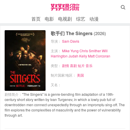

首页
电影
电视剧
综艺
动漫
歌手们 The Singers
(2026)
导演：
Sam Davis
主演：
Mike Yung
Chris Smither
Will
Harrington
Judah Kelly
Matt Corcoran
类型：
剧情
喜剧
短片
音乐
制片国家/地区：
美国
又名：
剧情简介：
"The Singers" is a genre-bending film adaptation of a 19th-
century short story written by Ivan Turgenev, in which a lowly pub full of
downtrodden men connect unexpectedly through an impromptu sing-off. The
film explores the complexities of masculinity and the power of vulnerability
through art.