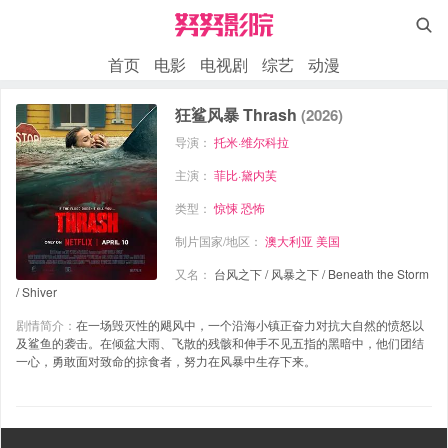

首页
电影
电视剧
综艺
动漫
狂鲨风暴 Thrash
(2026)
导演：
托米·维尔科拉
主演：
菲比·黛内芙
类型：
惊悚
恐怖
制片国家/地区：
澳大利亚
美国
又名：
台风之下 / 风暴之下 / Beneath the Storm
/ Shiver
剧情简介：
在一场毁灭性的飓风中，一个沿海小镇正奋力对抗大自然的愤怒以
及鲨鱼的袭击。在倾盆大雨、飞散的残骸和伸手不见五指的黑暗中，他们团结
一心，勇敢面对致命的掠食者，努力在风暴中生存下来。