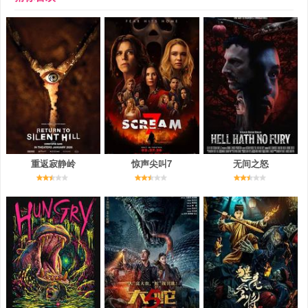
重返寂静岭
惊声尖叫7
无间之怒