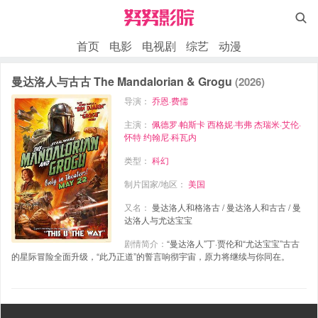

首页
电影
电视剧
综艺
动漫
曼达洛人与古古 The Mandalorian & Grogu
(2026)
导演：
乔恩·费儒
主演：
佩德罗·帕斯卡
西格妮·韦弗
杰瑞米·艾伦·
怀特
约翰尼·科瓦内
类型：
科幻
制片国家/地区：
美国
又名：
曼达洛人和格洛古 / 曼达洛人和古古 / 曼
达洛人与尤达宝宝
剧情简介：
“曼达洛人”丁·贾伦和“尤达宝宝”古古
的星际冒险全面升级，“此乃正道”的誓言响彻宇宙，原力将继续与你同在。