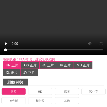
播放线路 :
HLS错误，建议切换线路
HN 正片
GS 正片
JS 正片
IK 正片
MD 正片
XL 正片
JY 正片
剧集(倒序)
正片
HD
原版
TC中字
抢先版
预告片
其他