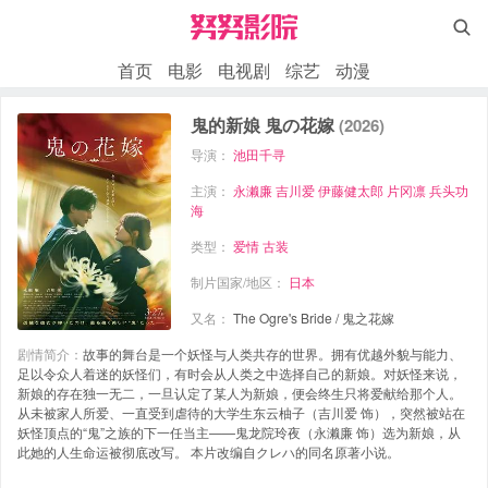

首页
电影
电视剧
综艺
动漫
鬼的新娘 鬼の花嫁
(2026)
导演：
池田千寻
主演：
永濑廉
吉川爱
伊藤健太郎
片冈凛
兵头功
海
类型：
爱情
古装
制片国家/地区：
日本
又名：
The Ogre's Bride / 鬼之花嫁
剧情简介：
故事的舞台是一个妖怪与人类共存的世界。拥有优越外貌与能力、
足以令众人着迷的妖怪们，有时会从人类之中选择自己的新娘。对妖怪来说，
新娘的存在独一无二，一旦认定了某人为新娘，便会终生只将爱献给那个人。
从未被家人所爱、一直受到虐待的大学生东云柚子（吉川爱 饰），突然被站在
妖怪顶点的“鬼”之族的下一任当主——鬼龙院玲夜（永濑廉 饰）选为新娘，从
此她的人生命运被彻底改写。 本片改编自クレハ的同名原著小说。