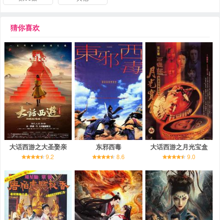
猜你喜欢
大话西游之大圣娶亲
东邪西毒
大话西游之月光宝盒
9.2
8.6
9.0