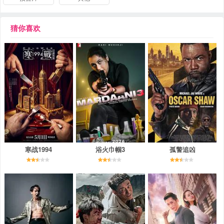
猜你喜欢
寒战1994
浴火巾帼3
孤警追凶