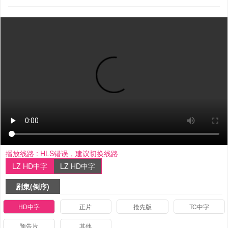
播放线路 :
HLS错误，建议切换线路
LZ HD中字
LZ HD中字
剧集(倒序)
HD中字
正片
抢先版
TC中字
预告片
其他