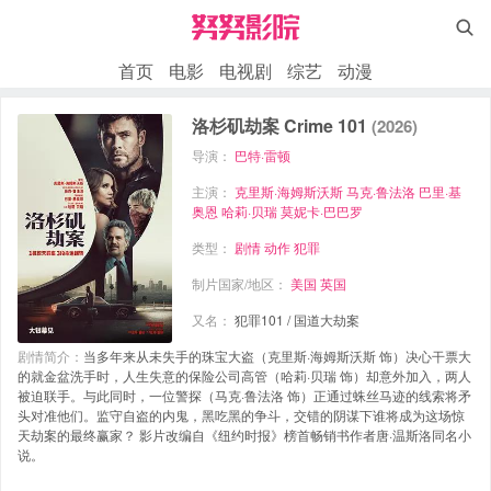

首页
电影
电视剧
综艺
动漫
洛杉矶劫案 Crime 101
(2026)
导演：
巴特·雷顿
主演：
克里斯·海姆斯沃斯
马克·鲁法洛
巴里·基
奥恩
哈莉·贝瑞
莫妮卡·巴巴罗
类型：
剧情
动作
犯罪
制片国家/地区：
美国
英国
又名：
犯罪101 / 国道大劫案
剧情简介：
当多年来从未失手的珠宝大盗（克里斯·海姆斯沃斯 饰）决心干票大
的就金盆洗手时，人生失意的保险公司高管（哈莉·贝瑞 饰）却意外加入，两人
被迫联手。与此同时，一位警探（马克·鲁法洛 饰）正通过蛛丝马迹的线索将矛
头对准他们。监守自盗的内鬼，黑吃黑的争斗，交错的阴谋下谁将成为这场惊
天劫案的最终赢家？ 影片改编自《纽约时报》榜首畅销书作者唐·温斯洛同名小
说。