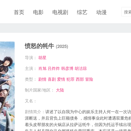
首页
电影
电视剧
综艺
动漫
愤怒的牦牛
(2025)
导演：
胡星
主演：
肖旭
吕炸炸
韩彦博
胡洁琼
类型：
剧情
喜剧
爱情
犯罪
西部
冒险
制片国家/地区：
大陆
又名：
剧情简介：
讲述了以自我为中心的娱乐主持人何一在一次
涯断送，并且背负上巨额债务 ，感情事业此时遭遇双重危
着头皮帮朋友的火锅店从拉萨运牦牛，但因为托运手续出
牛主人郝凡陪自己自驾将牦牛带回重庆，本应该是一场简