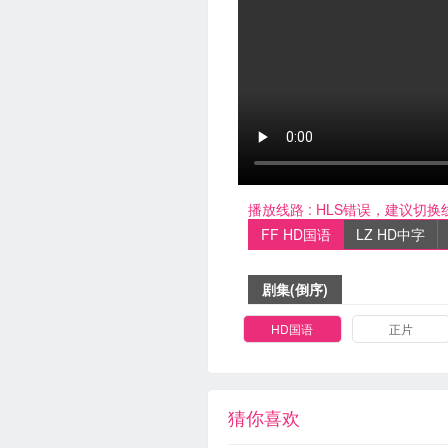
播放线路 :
HLS错误，建议切换
FF HD国语
LZ HD中字
剧集(倒序)
HD国语
正片
猜你喜欢