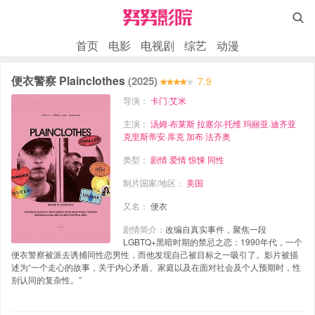

首页
电影
电视剧
综艺
动漫
便衣警察 Plainclothes
(2025)
7.9
导演：
卡门·艾米
主演：
汤姆·布莱斯
拉塞尔·托维
玛丽亚·迪齐亚
克里斯蒂安·库克
加布·法齐奥
类型：
剧情
爱情
惊悚
同性
制片国家/地区：
美国
又名：
便衣
剧情简介：
改编自真实事件，聚焦一段
LGBTQ+黑暗时期的禁忌之恋：1990年代，一个
便衣警察被派去诱捕同性恋男性，而他发现自己被目标之一吸引了。影片被描
述为“一个走心的故事，关于内心矛盾、家庭以及在面对社会及个人预期时，性
别认同的复杂性。”