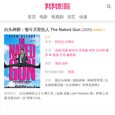

首页
电影
电视剧
综艺
动漫
白头神探：智斗灭世狂人 The Naked Gun
(2025)
6.9
导演：
阿吉瓦·沙弗尔
主演：
连姆·尼森
帕米拉·安德森
保罗·沃尔特·豪
泽
希·庞德
丹尼·赫斯顿
类型：
喜剧
动作
制片国家/地区：
美国
又名：
新白头神探 / 脱线神探 / 神探零零甩 / 白
头神探重启版 / 白头神探4 / 笑弹龙虎榜4
剧情简介：
白头神探的儿子小弗兰克（连姆·尼森 Liam Neeson 饰）即将上演
最无厘头的一次“营救”行动。