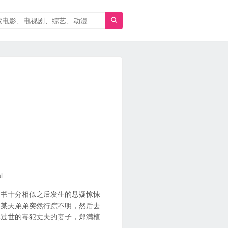

l
销书十分相似之后发生的悬疑惊悚
，某天弟弟突然行踪不明，然后去
已过世的毒犯丈夫的妻子，郑满植