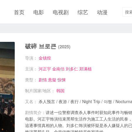
首页
电影
电视剧
综艺
动漫
破碎 브로큰
(2025)
导演：
金镇煌
主演：
河正宇
金南佶
刘多仁
郑满植
类型：
剧情
悬疑
惊悚
制片国家/地区：
韩国
又名：
杀人预言 / 夜游 / 夜行 / Night Trip / 야행 / Nocturna
剧情简介：
讲述一位警察调查杀人事件时获知此事件与畅
电影。河正宇饰演结束黑帮生活作为施工工人生活的民泰
追逐事情真相的人物。刘多仁饰演被怀疑是杀人嫌疑人的
饰演黑帮头目，金南佶饰演畅销书作家浩岭。