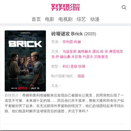

首页
电影
电视剧
综艺
动漫
砖墙谜攻 Brick
(2025)
导演：
菲利普·科赫
主演：
马提亚斯·施维赫夫
露比·欧·菲
弗雷德里
克·劳
穆拉桑·木苏鲁
约瑟夫·贝鲁塞克
类型：
科幻
悬疑
惊悚
制片国家/地区：
德国
又名：
剧情简介：
蒂姆和奥利维娅醒来后发现自己被困在公寓里，四周突然出现了一
道坚不可摧、未来感十足的墙……而且他们并不孤单，整栋大楼和所有住户似
乎都被封闭了起来。在无法获得外界援助的情况下，他们必须团结起来寻找出
路。他们能及时解开这堵墙背后的谜团，并活下来吗？