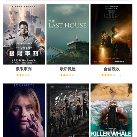
极限审判
最后孤屋
全信没收
6.7