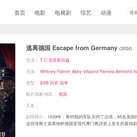
首页
电影
电视剧
综艺
动漫
逃离德国 Escape from Germany
(2024)
导演：
T·C·克里斯坦森
主演：
Whitney Palmer
Abby Villasmil
Pamela Beheshti
I
类型：
剧情
历史
战争
制片国家/地区：
美国
又名：
剧情简介：
1939年，希特勒的军队关闭了边境，85名美
这些传教士逃离纳粹德国是现代摩门教历史上发生的最戏