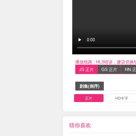
播放线路 :
HLS错误，建议切换
JS 正片
GS 正片
HN 
剧集(倒序)
正片
HD中字
猜你喜欢