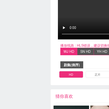
播放线路 :
HLS错误，建议切换
WJ HD
SN HD
YH HD
剧集(倒序)
HD
正片
猜你喜欢