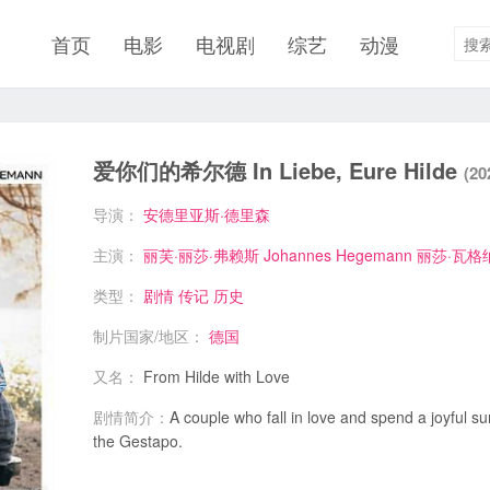
首页
电影
电视剧
综艺
动漫
爱你们的希尔德 In Liebe, Eure Hilde
(20
导演：
安德里亚斯·德里森
主演：
丽芙·丽莎·弗赖斯
Johannes Hegemann
丽莎·瓦格
类型：
剧情
传记
历史
制片国家/地区：
德国
又名：
From Hilde with Love
剧情简介：
A couple who fall in love and spend a joyful s
the Gestapo.