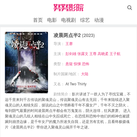

首页
电影
电视剧
综艺
动漫
凌晨两点半2
(2023)
导演：
王赛
主演：
彭剑雄
张露文
王尊
高晓柔
王子航
类型：
悬疑
惊悚
恐怖
制片国家/地区：
大陆
又名：
At Two Thirty
剧情简介：
影片讲述了一群人为了寻找宝藏，不
远千里来到千古传说的聚魂灵山，传说聚魂灵山有去无回，千年来陆续进入聚
魂灵山的人相续失踪，据说此山之中埋葬着千年不腐女尸，千年不灭之阴火，
每到阴气最重的时间凌晨两点半都会有万鬼复出，阴火连绵，狂风萧萧。 进入
聚魂灵山的几组人相续在山中失踪或死亡，在恐慌和恐怖中他们的精神也被蹂
躏到崩溃边缘，是千年女尸的魔力所迷失自我，还是另有玄机，且看终极摄魂
片《凌晨两点半2》带你进入聚魂灵山揭开千年之谜。