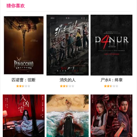
猜你喜欢
匹诺曹：弦断
消失的人
尸水4：终章