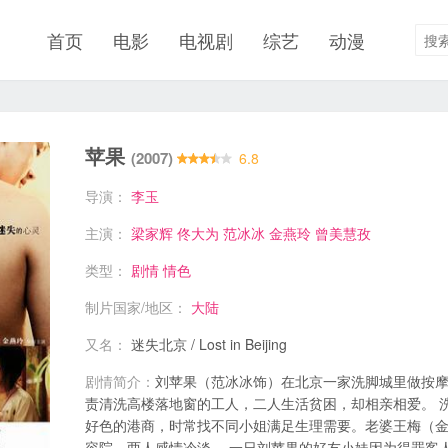
首页
电影
电视剧
综艺
动漫
苹果
(2007)
6.8
导演：
李玉
主演：
梁家辉
佟大为
范冰冰
金燕玲
曾美慧孜
类型：
剧情
情色
制片国家/地区：
大陆
又名：
迷失北京 / Lost in Beijing
剧情简介：
刘苹果（范冰冰饰）在北京一家洗脚城里做按
责清洗高楼落地窗的工人，二人生活贫困，却相亲相爱。 
好色的港商，时常找不同小姐满足生理需要。老婆王梅（
容院，两人感情冷淡。 一日刘苹果的好友小妹因为得罪客