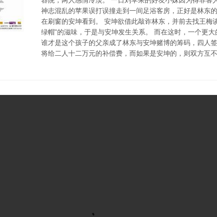
神志混乱的苹果误打误撞走到一间足浴客房，正好是林东
在刷窗的安坤看到。 安坤欲借此敲诈林东，并前去找王梅
绿帽”的滋味，于是与安坤发生关系。 而在这时，一个更
谁才是这个孩子的父亲成了林东与安坤赌博的筹码，四人
将给二人十二万元的补偿费，而如果是安坤的，则双方互不相欠.