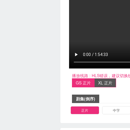
播放线路 :
HLS错误，建议切换
GS 正片
XL 正片
剧集(倒序)
正片
中字