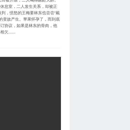
的休息室，二人发生关系，却被正
谈判，愤怒的王梅要林东也尝尝“戴
大的变故产生。苹果怀孕了，而到底
签订协议，如果是林东的骨肉，他
.....