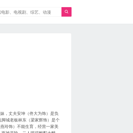

摩妹，丈夫安坤（佟大为饰）是负
洗脚城老板林东（梁家辉饰）是个
金燕玲饰）不能生育，经营一家美
人而被开除，二人喝得酩酊大醉。