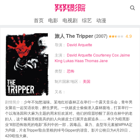

首页
电影
电视剧
综艺
动漫
旅人 The Tripper
(2007)
4.9
导演：
David Arquette
主演：
David Arquette
Courteney Cox
Jaime
King
Lukas Haas
Thomas Jane
类型：
恐怖
制片国家/地区：
美国
又名：
剧情简介：
少年不知愁滋味。某地红杉森林正在举行一个露天音乐会，青年男
女聚在一起笑语欢歌，醉生梦死。一伙嬉皮士偷偷潜入森林腹地，打算举行一
个以海洛因和大麻为主题的周末狂欢派对。他们的喧嚣吵醒了居住在林中的老
妇人，这个戴着里根面具的妇人向嬉皮士们展开血腥追杀…… 本片为暗黑影
业“8部恐怖致死的电影”系列中的一部，因毒品、暴力、血型等元素被MPAA定
为R级，片名Tripper取自里根的绰号Gipper的谐音。影片公映日为4月20日，
420暗指大麻。