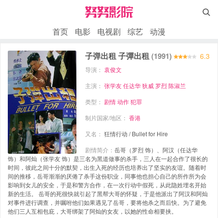

首页
电影
电视剧
综艺
动漫
子弹出租 子彈出租
(1991)
6.3
导演：
袁俊文
主演：
张学友
任达华
狄威
罗烈
陈淑兰
类型：
剧情
动作
犯罪
制片国家/地区：
香港
又名：
狂情行动 / Bullet for Hire
剧情简介：
岳哥（罗烈 饰）、阿汉（任达华
饰）和阿灿（张学友 饰）是三名为黑道做事的杀手，三人在一起合作了很长的
时间，彼此之间十分的默契，出生入死的经历也培养出了坚实的友谊。随着时
间的推移，岳哥渐渐的厌倦了杀手这份职业，同事他也担心自己的所作所为会
影响到女儿的安全，于是和警方合作，在一次行动中假死，从此隐姓埋名开始
新的生活。 岳哥的死很快就引起了黑帮大哥的怀疑，于是他派出了阿汉和阿灿
对事件进行调查，并嘱咐他们如果遇见了岳哥，要将他杀之而后快。为了避免
他们三人互相包庇，大哥绑架了阿灿的女友，以她的性命相要挟。