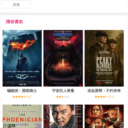
其他
猜你喜欢
蝙蝠侠：黑暗骑士
宇宙巨人希曼
浴血黑帮：不朽传奇
9.2
8.0