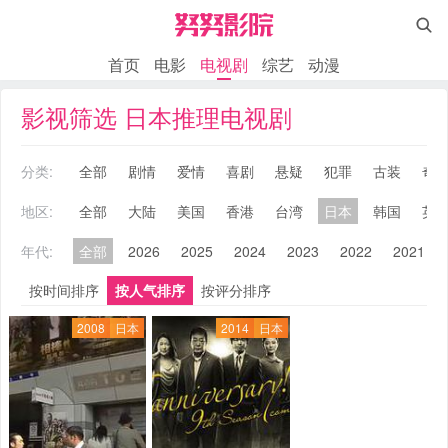

首页
电影
电视剧
综艺
动漫
影视筛选 日本推理电视剧
分类:
全部
剧情
爱情
喜剧
悬疑
犯罪
古装
奇
地区:
全部
大陆
美国
香港
台湾
日本
韩国
英
年代:
全部
2026
2025
2024
2023
2022
2021
按时间排序
按人气排序
按评分排序
2008
日本
2014
日本