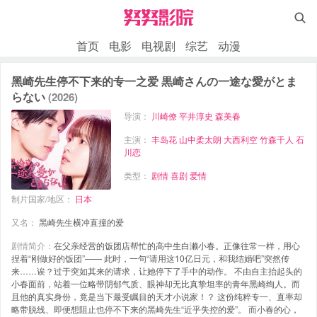

首页
电影
电视剧
综艺
动漫
黑崎先生停不下来的专一之爱 黒崎さんの一途な愛がとま
らない
(2026)
导演：
川崎僚
平井淳史
森美春
主演：
丰岛花
山中柔太朗
大西利空
竹森千人
石
川恋
类型：
剧情
喜剧
爱情
制片国家/地区：
日本
又名：
黑崎先生横冲直撞的爱
剧情简介：
在父亲经营的饭团店帮忙的高中生白濑小春。正像往常一样，用心
捏着“刚做好的饭团”—— 此时，一句“请用这10亿日元，和我结婚吧”突然传
来……诶？过于突如其来的请求，让她停下了手中的动作。 不由自主抬起头的
小春面前，站着一位略带阴郁气质、眼神却无比真挚坦率的青年黑崎绚人。而
且他的真实身份，竟是当下最受瞩目的天才小说家！？ 这份纯粹专一、直率却
略带脱线、即便想阻止也停不下来的黑崎先生“近乎失控的爱”。 而小春的心，