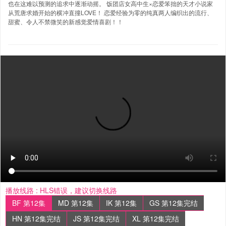
也在这难以预测的追求中逐渐动摇。 饭团店女高中生×恋爱笨拙的天才小说家
从荒唐求婚开始的横冲直撞LOVE！ 恋爱经验为零的纯真两人编织出的流行、
甜蜜、令人不禁微笑的新感觉爱情喜剧！！
播放线路 :
HLS错误，建议切换线路
BF 第12集
MD 第12集
IK 第12集
GS 第12集完结
HN 第12集完结
JS 第12集完结
XL 第12集完结